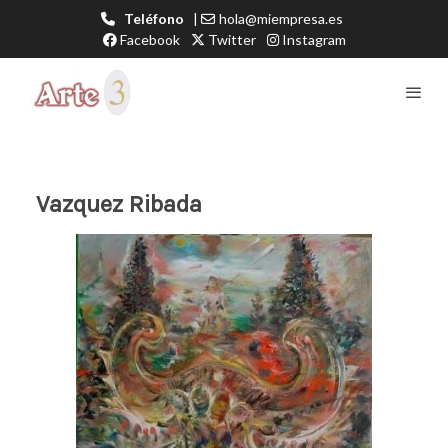
Teléfono
|
hola@miempresa.es
Facebook
Twitter
Instagram
Vazquez Ribada