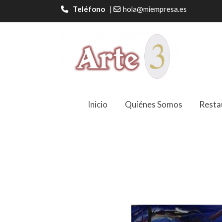
Teléfono
|
hola@miempresa.es
Inicio
Quiénes Somos
Resta
Pueblo