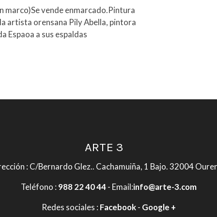
in marco)Se vende enmarcado.Pintura
la artista orensana Pily Abella, pintora
da Espaoa a sus espaldas
ARTE 3
rección : C/Bernardo Glez.. Cachamuiña, 1 Bajo. 32004 Oure
Teléfono :
988 22 40 44
- Email:
info@arte-3.com
Redes sociales :
Facebook
-
Google +