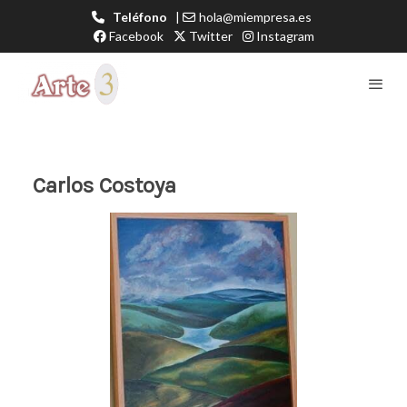
Teléfono
|
hola@miempresa.es
Facebook
Twitter
Instagram
Carlos Costoya