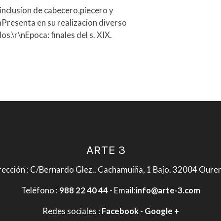
inclusion de cabecero,piecero y
nPresenta en su realizacion diverso
os.\r\nEpoca: finales del s. XIX.
ARTE 3
rección : C/Bernardo Glez.. Cachamuiña, 1 Bajo. 32004 Oure
Teléfono :
988 22 40 44
- Email:
info@arte-3.com
Redes sociales :
Facebook
-
Google +