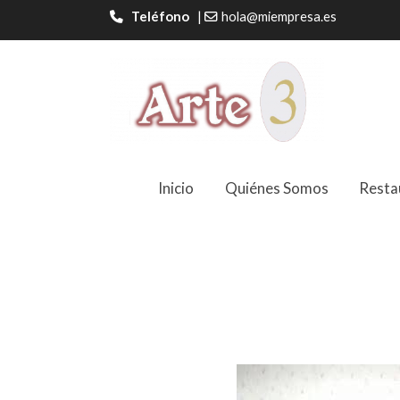
Teléfono
|
hola@miempresa.es
Inicio
Quiénes Somos
Resta
Cama