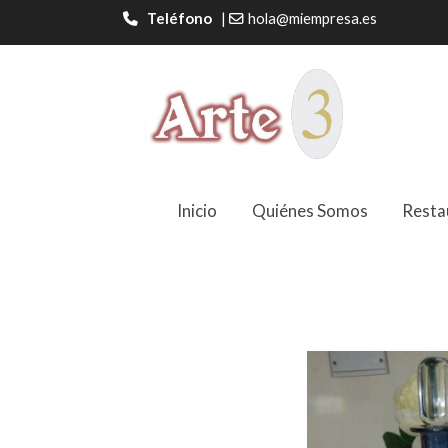
Teléfono
|
hola@miempresa.es
Inicio
Quiénes Somos
Resta
Botella