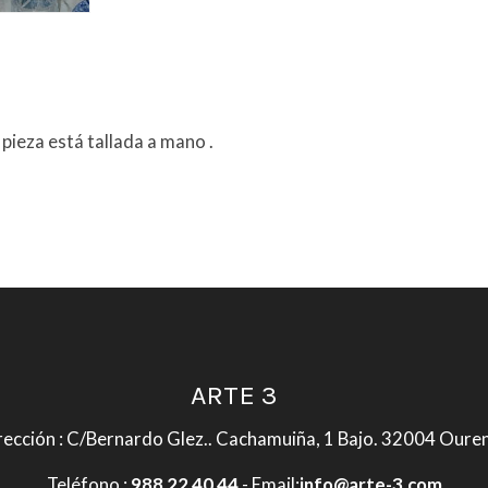
 pieza está tallada a mano .
ARTE 3
rección : C/Bernardo Glez.. Cachamuiña, 1 Bajo. 32004 Oure
Teléfono :
988 22 40 44
- Email:
info@arte-3.com